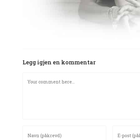
Legg igjen en kommentar
Comment
Enter
Enter
your
your