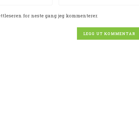
website
URL
ettleseren for neste gang jeg kommenterer.
(optional)