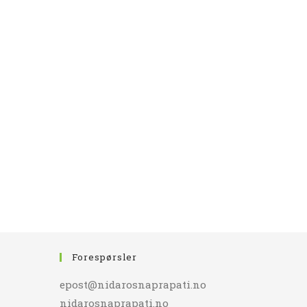
Forespørsler
epost@nidarosnaprapati.no
nidarosnaprapati.no