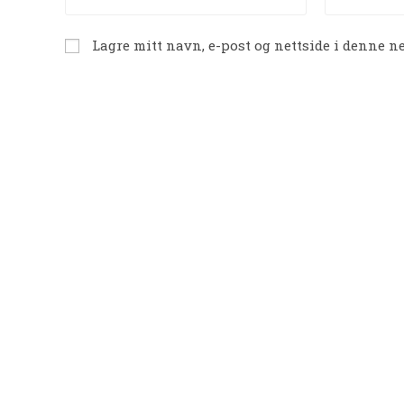
name
email
or
address
Lagre mitt navn, e-post og nettside i denne n
username
to
to
comment
comment